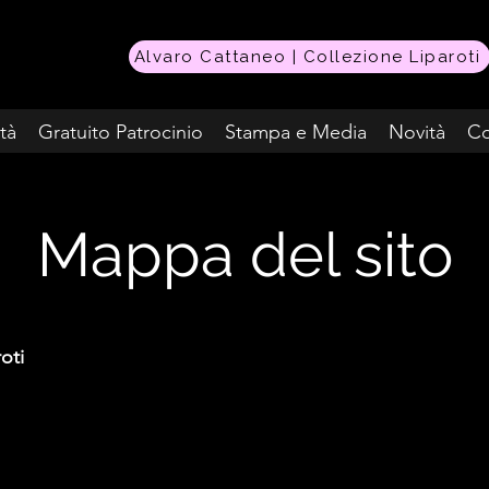
Alvaro Cattaneo | Collezione Liparoti
ità
Gratuito Patrocinio
Stampa e Media
Novità
Co
Mappa del sito
oti