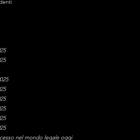
denti
025
025
2025
025
025
025
025
025
uccesso nel mondo legale oggi