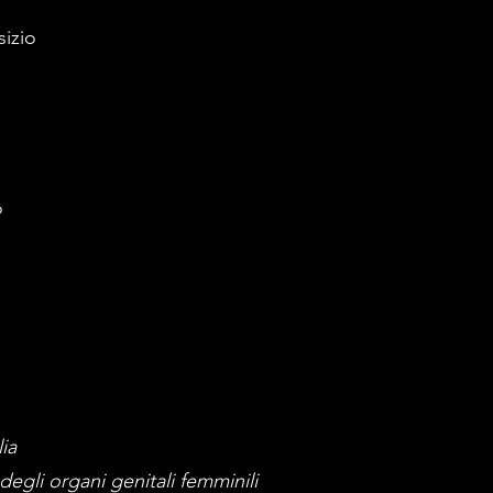
sizio
o
ia
degli organi genitali femminili