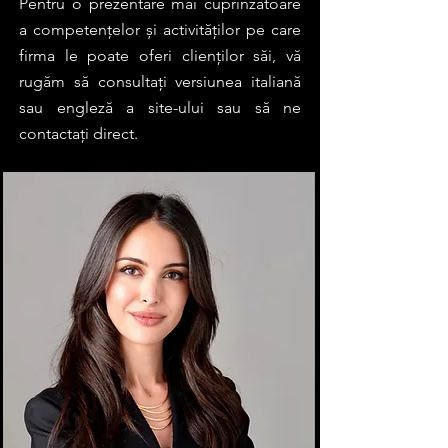
Pentru o prezentare mai cuprinzătoare
a competențelor și activităților pe care
firma le poate oferi clienților săi, vă
rugăm să consultați versiunea italiană
sau engleză a site-ului sau să ne
contactați direct.