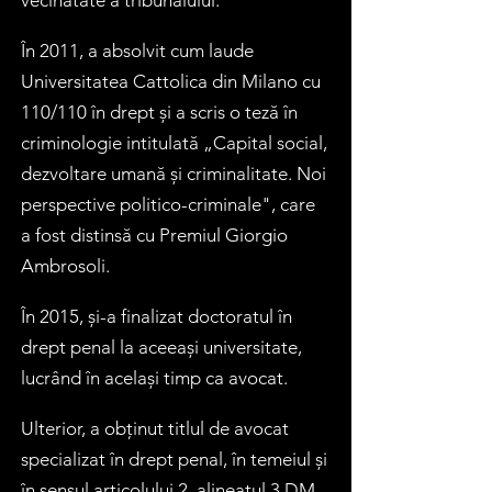
vecinătate a tribunalului.
În 2011, a absolvit cum laude
Universitatea Cattolica din Milano cu
110/110 în drept și a scris o teză în
criminologie intitulată „Capital social,
dezvoltare umană și criminalitate. Noi
perspective politico-criminale", care
a fost distinsă cu
Premiul Giorgio
Ambrosoli
.
În 2015, și-a finalizat doctoratul în
drept penal la aceeași universitate,
lucrând în același timp ca avocat.
Ulterior, a obținut titlul de avocat
specializat în drept penal, în temeiul și
în sensul articolului 2, alineatul 3 DM