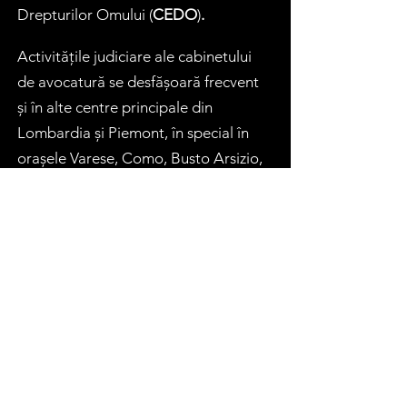
Drepturilor Omului
(
CEDO
)
.
Activitățile judiciare ale cabinetului
de avocatură se desfășoară frecvent
și în alte centre principale din
Lombardia și Piemont, în special în
orașele Varese, Como, Busto Arsizio,
Monza, Lodi, Pavia, Novara și
Vigevano. În plus, se efectuează vizite
la clienții aflați în detenție,
majoritatea dintre aceștia fiind
deținuți în închisorile din Milano San
Vittore, Bollate, Opera, Cesare
Beccaria, Como Bassone, Busto
Arsizio și Varese.