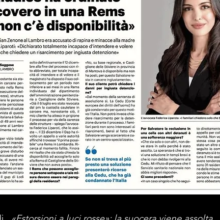
odi
«Estorsioni a luci rosse»: la suocera viene assolta