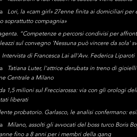
era
Lori, la «cam girl» 27enne finita ai domiciliari per
ano soprattutto compagnia»
genta. “Competenze e percorsi condivisi per affronta
eazzi sul convegno 'Nessuna può vincere da sola' sv
l
Intervista di Francesca Lai all'Avv. Federica Liparoti
era
Tatiana Luter, l'attrice derubata in treno di gioiel
ione Centrale a Milano
a 1,5 milioni sul Frecciarossa: via con gli orologi dell’a
ati liberati
dente probatorio. Garlasco, le analisi confermano: es
era
Milano, assolti gli avvocati del boss turco Boris B
anne fino a 8 anni per i membri della gang