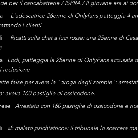
de per il caricabatterie / ISPRA / Il giovane era ai d
Sera
L'adescatrice 26enne di Onlyfans patteggia 4 an
attando i clienti
Lodi
Ricatti sulla chat a luci rosse: una 25enne di Ca
e
era
Lodi, patteggia la 25enne di OnlyFans accusata d
di reclusione
ette false per avere la "droga degli zombie": arrestato
a: aveva 160 pastiglie di ossicodone.
rese
Arrestato con 160 pastiglie di ossicodone e ric
odi
«È malato psichiatrico»: il tribunale lo scarcera ma