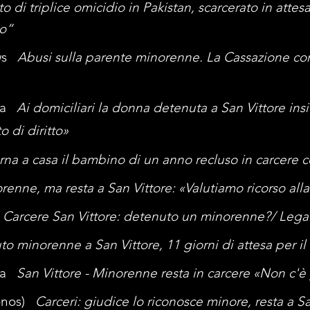
o di triplice omicidio in Pakistan, scarcerato in attes
to”
ews
Abusi sulla parente minorenne. La Cassazione c
era
Ai domiciliari la donna detenuta a San Vittore insi
o di diritto»
rna a casa il bambino di un anno recluso in carcer
renne, ma resta a San Vittore: «Valutiamo ricorso al
t
Carcere San Vittore: detenuto un minorenne?/ Legal
o minorenne a San Vittore, 11 giorni di attesa per il
era
San Vittore - Minorenne resta in carcere «Non c'è 
ronos)
Carceri: giudice lo riconosce minore, resta a 