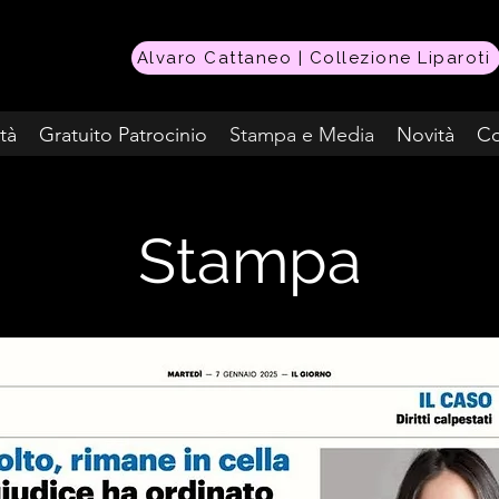
Alvaro Cattaneo | Collezione Liparoti
ità
Gratuito Patrocinio
Stampa e Media
Novità
Co
Stampa