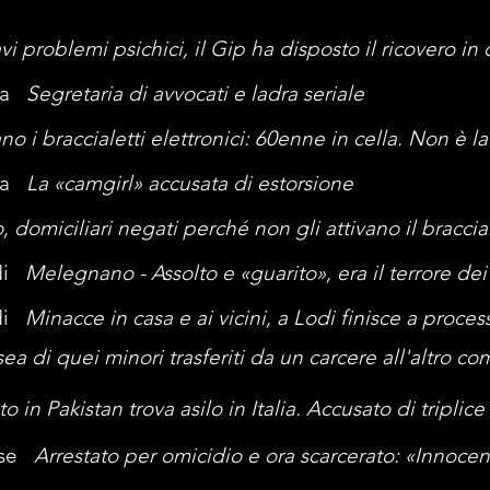
vi problemi psichici, il Gip ha disposto il ricovero in
era
Segretaria di avvocati e ladra seriale
o i braccialetti elettronici: 60enne in cella. Non è la
era
La «camgirl» accusata di estorsione
, domiciliari negati perché non gli attivano il braccia
odi
Melegnano -
Assolto e «guarito», era il terrore dei 
i
Minacce in casa e ai vicini, a Lodi finisce a pro
sea di quei minori trasferiti da un carcere all'altro c
to in Pakistan trova asilo in Italia. Accusato di triplic
vese
Arrestato per omicidio e ora scarcerato: «Innocen