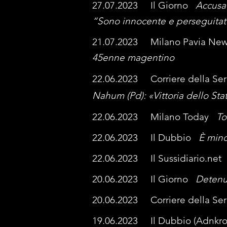
27.07.2023 Il Giorno
Accusat
“Sono innocente e perseguita
21.07.2023 Milano Pavia N
45enne
magen
tino
22.06.2023 Corriere della S
Nahum
(Pd):
«Vitt
oria dello Stat
22.06.20
23 Milano Today
To
22.06.2023 Il Dubbio
È mino
22.06.2023 Il Sussidiario.ne
2
0.
06
.2023 Il Giorno
Detenut
20.06.2023 Corriere della S
19.0
6.2023 Il Dubbio (Adnk