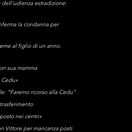
a dell’udienza estradizione:
onferma la condanna per
eme al fi
glio di un anno.
e con sua mamma
la Cedu»
e: “Faremo ricorso alla Cedu”
 trasferimento
posto nei centri»
San Vittore per mancanza posti