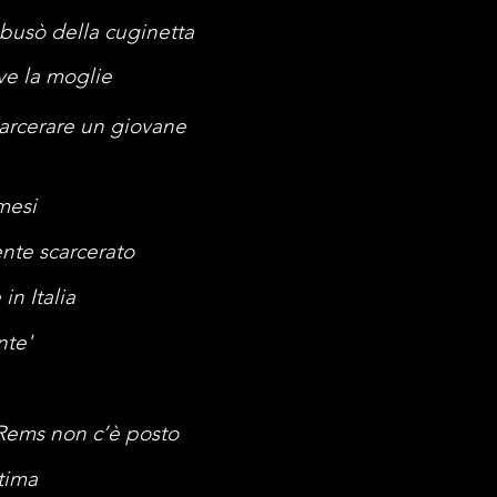
abusò della cuginetta
lve la moglie
scarcerare un giovane
mesi
nte scarcerato
in Italia
nte'
 Rems non c’è posto
ttima