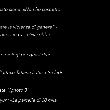
 estorsione: «Non ho costretto
re la violenza di genere” -
oltosi in Casa Giacobbe
li e orologi per quasi due
ttrice Tatiana Luter. I tre ladri
iste “ignoto 3”
oyun: «La parcella di 30 mila