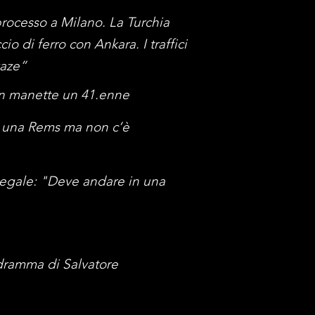
 processo a Milano. La Turchia
o di ferro con Ankara. I traffici
kaze”
, in manette un 41.enne
 in una Rems ma non c’è
 legale: "Deve andare in una
l dramma di Salvatore