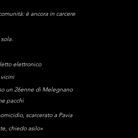
 comunità: è ancora in carcere
 sola.
letto elettronico
vicini
cesso un 26enne di Melegnano
ome pacchi
e omicidio, scarcerato a Pavia
te, chiedo asilo»