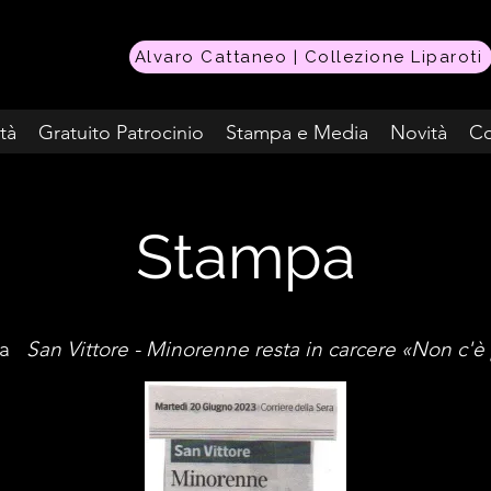
Alvaro Cattaneo | Collezione Liparoti
ità
Gratuito Patrocinio
Stampa e Media
Novità
Co
Stampa
era
San Vittore - Minorenn
e resta in carcere «Non c'è