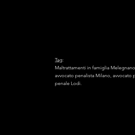
Tag
:
Maltrattamenti in famiglia Melegnan
avvocato penalista Milano, avvocato 
penale Lodi.