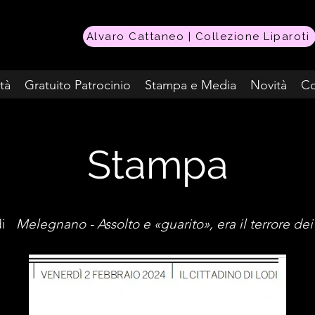
Alvaro Cattaneo | Collezione Liparoti
ità
Gratuito Patrocinio
Stampa e Media
Novità
Co
Stampa
odi
Melegnano - Assolto e «guarito», era il terrore dei 