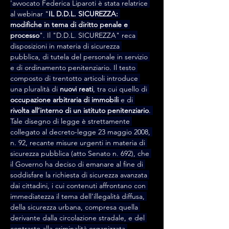
'avvocato Federica Liparoti è stata relatrice 
al webinar "
IL D.D.L. SICUREZZA: 
modifiche in tema di diritto penale e 
processo
". Il "D.D.L. SICUREZZA" reca 
disposizioni in materia di sicurezza 
pubblica, di tutela del personale in servizio 
e di ordinamento penitenziario. Il testo 
composto di trentotto articoli introduce 
una pluralità di 
nuovi reati
, tra cui quello di 
occupazione arbitraria di immobili
 e di 
rivolta all’interno di un istituto penitenziario
. 
Tale disegno di legge è strettamente 
collegato al decreto-legge 23 maggio 2008, 
n. 92, recante misure urgenti in materia di 
sicurezza pubblica (atto Senato n. 692), che 
il Governo ha deciso di emanare al fine di 
soddisfare la richiesta di sicurezza avanzata 
dai cittadini, i cui contenuti affrontano con 
immediatezza il tema dell’illegalità diffusa, 
della sicurezza urbana, compresa quella 
derivante dalla circolazione stradale, e del 
contrasto alla criminalità organizzata.