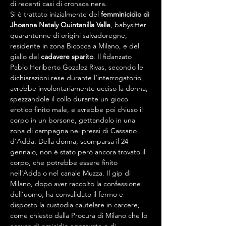
di recenti casi di cronaca nera.
Si è trattato inizialmente del 
femminicidio di 
Jhoanna Nataly Quintanilla Valle
, babysitter 
quarantenne di origini salvadoregne, 
residente in zona Bicocca a Milano, e del 
giallo del 
cadavere sparito
. Il fidanzato 
Pablo Heriberto Gozalez Rivas, secondo le 
dichiarazioni rese durante l’interrogatorio, 
avrebbe involontariamente ucciso la donna, 
spezzandole il collo durante un gioco 
erotico finito male, e avrebbe poi chiuso il 
corpo in un borsone, gettandolo in una 
zona di campagna nei pressi di Cassano 
d’Adda. Della donna, scomparsa il 24 
gennaio, non è stato però ancora trovato il 
corpo, che potrebbe essere finito 
nell'Adda o nel canale Muzza. Il gip di 
Milano, dopo aver raccolto la confessione 
dell’uomo, ha convalidato il fermo e 
disposto la custodia cautelare in carcere, 
come chiesto dalla Procura di Milano che lo 