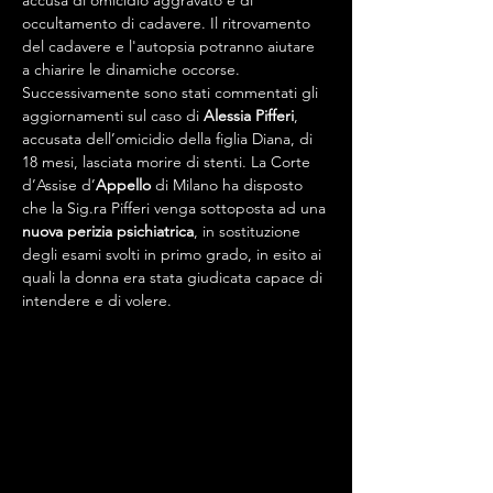
accusa di omicidio aggravato e di 
occultamento di cadavere. Il ritrovamento 
del cadavere e l'autopsia potranno aiutare 
a chiarire le dinamiche occorse.
Successivamente sono stati commentati gli 
aggiornamenti sul caso di 
Alessia Pifferi
, 
accusata dell’omicidio della figlia Diana, di 
18 mesi, lasciata morire di stenti. La Corte 
d’Assise d’
Appello
 di Milano ha disposto 
che la Sig.ra Pifferi venga sottoposta ad una 
nuova perizia psichiatrica
, in sostituzione 
degli esami svolti in primo grado, in esito ai 
quali la donna era stata giudicata capace di 
intendere e di volere.