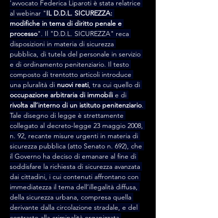
'avvocato Federica Liparoti è stata relatrice 
al webinar "
IL D.D.L. SICUREZZA: 
modifiche in tema di diritto penale e 
processo
". Il "D.D.L. SICUREZZA" reca 
disposizioni in materia di sicurezza 
pubblica, di tutela del personale in servizio 
e di ordinamento penitenziario. Il testo 
composto di trentotto articoli introduce 
una pluralità di 
nuovi reati
, tra cui quello di 
occupazione arbitraria di immobili
 e di 
rivolta all’interno di un istituto penitenziario
. 
Tale disegno di legge è strettamente 
collegato al decreto-legge 23 maggio 2008, 
n. 92, recante misure urgenti in materia di 
sicurezza pubblica (atto Senato n. 692), che 
il Governo ha deciso di emanare al fine di 
soddisfare la richiesta di sicurezza avanzata 
dai cittadini, i cui contenuti affrontano con 
immediatezza il tema dell’illegalità diffusa, 
della sicurezza urbana, compresa quella 
derivante dalla circolazione stradale, e del 
contrasto alla criminalità organizzata.