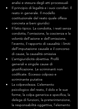
analisi e stesura degli atti processuali
Il principio di legalità e i suoi corollari. Il 
reato in generale. Il modello 
costituzionale del reato quale offesa 
concreta ai beni giuridici
Il fatto tipico. La condotta, i reati senza 
condotta, l’omissione, la coscienza e la 
volontà dell’azione e dell’omissione, 
l’evento, il rapporto di causalità: i limiti 
dell’imputazione causale e il concorso 
di cause, la causalità omissiva
L’antigiuridicità obiettiva. Profili 
generali e singole cause di 
giustificazione. Le scriminanti non 
codificate. Eccesso colposo e 
scriminante putativa
La colpevolezza. L’elemento 
psicologico del reato, il dolo e le sue 
forme, la colpa generica e specifica, la 
delega di funzioni, la preterintenzione, 
la responsabilità oggettiva, l’elemento 