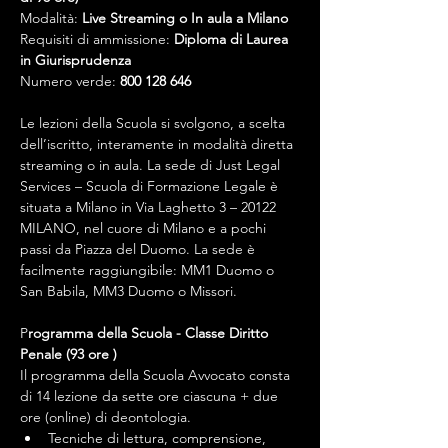
Modalità: 
Live Streaming o In aula a Milano
Requisiti di ammissione: 
Diploma di Laurea 
in Giurisprudenza
Numero verde: 
800 128 646
Le lezioni della Scuola si svolgono, a scelta 
dell’iscritto, interamente in modalità diretta 
streaming o in aula. La sede di Just Legal 
Services – Scuola di Formazione Legale è 
situata a Milano in Via Laghetto 3 – 20122 
MILANO, nel cuore di Milano e a pochi 
passi da Piazza del Duomo. La sede è 
facilmente raggiungibile: MM1 Duomo o 
San Babila, MM3 Duomo o Missori.
P
rogramma della Scuola - Classe Diritto 
Penale (93 ore )
Il programma della Scuola Avvocato consta 
di 14 lezione da sette ore ciascuna + due 
ore (online) di deontologia.
Tecniche di lettura, comprensione, 