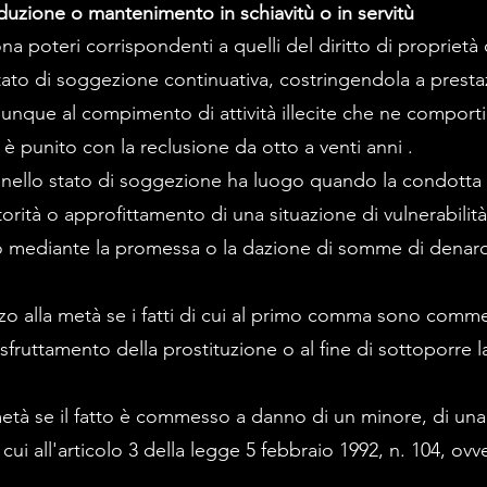
duzione o mantenimento in schiavitù o in servitù
a poteri corrispondenti a quelli del diritto di propriet
to di soggezione continuativa, costringendola a prestazi
unque al compimento di attività illecite che ne comport
 è punito con la reclusione da otto a venti anni .
 nello stato di soggezione ha luogo quando la condotta 
ità o approfittamento di una situazione di vulnerabilità, d
 o mediante la promessa o la dazione di somme di denaro o
zo alla metà se i fatti di cui al primo comma sono comme
 sfruttamento della prostituzione o al fine di sottoporre l
età se il fatto è commesso a danno di un minore, di una
 cui all'articolo 3 della legge 5 febbraio 1992, n. 104, o