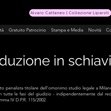
Alvaro Cattaneo | Collezione Liparoti
ità
Gratuito Patrocinio
Stampa e Media
Novità
Co
Avvocato Milano gratuito reato di riduzione in schiavitù
duzione in schiav
ato penalista titolare dell'omonimo studio legale a Milano
n tutte le fasi del giudizio - indipendentemente dal redd
comma IV D.P.R. 115/2002.